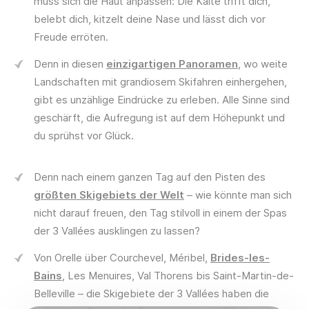
muss sich die Haut anpassen: Die Kälte trifft dich,
belebt dich, kitzelt deine Nase und lässt dich vor
Freude erröten.
Denn in diesen
einzigartigen Panoramen
, wo weite
Landschaften mit grandiosem Skifahren einhergehen,
gibt es unzählige Eindrücke zu erleben. Alle Sinne sind
geschärft, die Aufregung ist auf dem Höhepunkt und
du sprühst vor Glück.
Denn nach einem ganzen Tag auf den Pisten des
größten Skigebiets der Welt
– wie könnte man sich
nicht darauf freuen, den Tag stilvoll in einem der Spas
der 3 Vallées ausklingen zu lassen?
Von Orelle über Courchevel, Méribel,
Brides-les-
Bains
, Les Menuires, Val Thorens bis Saint-Martin-de-
Webcams
Geöffnet
Wetter
Strassen
Belleville – die Skigebiete der 3 Vallées haben die