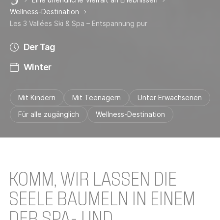
Les 3 Vallées
Wellness-Destination
Les 3 Vallées Ski & Spa – Entspannung pur
Der Tag
Winter
Mit Kindern
Mit Teenagern
Unter Erwachsenen
Für alle zugänglich
Wellness-Destination
KOMM, WIR LASSEN DIE
SEELE BAUMELN IN EINEM
DER SPA- UND