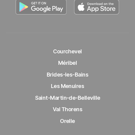
Entdecken Sie unsere App im Go
Entdeck
Courchevel
Méribel
Brides-les-Bains
Les Menuires
Saint-Martin-de-Belleville
Val Thorens
Orelle