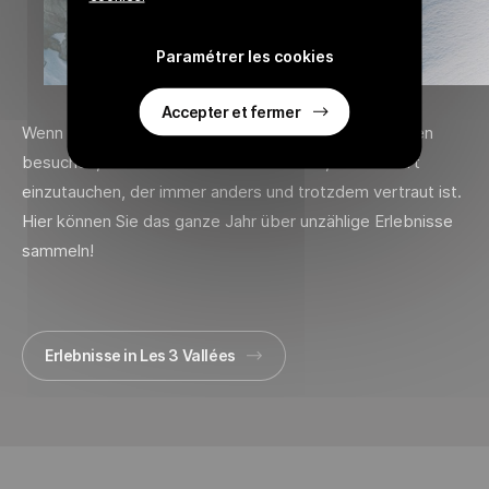
Paramétrer les cookies
Accepter et fermer
Wenn Sie Les 3 Vallées zu verschiedenen Jahreszeiten
besuchen, werden Sie das Gefühl haben, in einen Ort
einzutauchen, der immer anders und trotzdem vertraut ist.
Hier können Sie das ganze Jahr über unzählige Erlebnisse
sammeln!
Erlebnisse in Les 3 Vallées