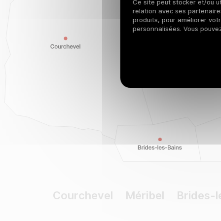
Ce site peut stocker et/ou ut
relation avec ses partenaires
produits, pour améliorer vot
personnalisées. Vous pouve
Courchevel
Méribel
Brides-l