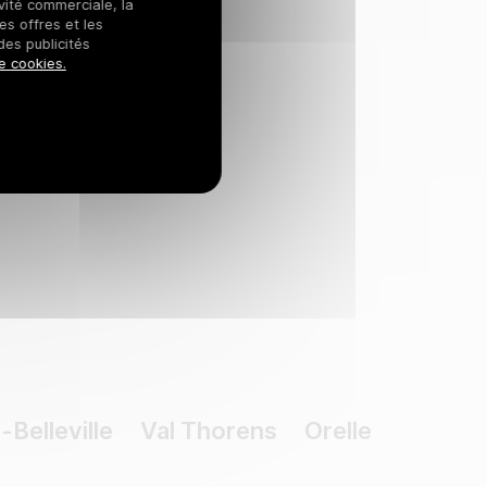
ivité commerciale, la
es offres et les
des publicités
e cookies.
Belleville
Val Thorens
Orelle