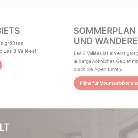
BIETS
SOMMERPLAN 
UND WANDERE
es größten
 Les 3 Vallées!
Les 3 Vallées ist ein einzigart
außergewöhnliches Gebiet mit
durch die Alpen führen.
Pläne für Mountainbiker und
LT