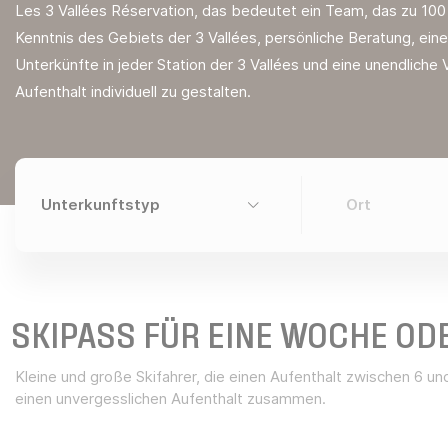
Les 3 Vallées Réservation, das bedeutet ein Team, das zu 100 %
Kenntnis des Gebiets der 3 Vallées, persönliche Beratung, ei
Unterkünfte in jeder Station der 3 Vallées und eine unendliche V
Aufenthalt individuell zu gestalten.
SKIPASS FÜR EINE WOCHE OD
Kleine und große Skifahrer, die einen Aufenthalt zwischen 6 u
einen unvergesslichen Aufenthalt zusammen.