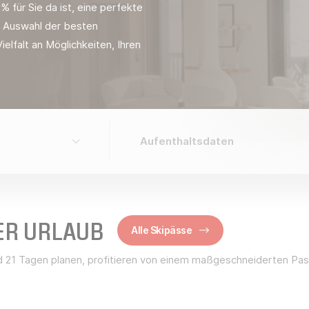
 für Sie da ist, eine perfekte
ne Auswahl der besten
ielfalt an Möglichkeiten, Ihren
ER URLAUB
Alle Skipässe
nd 21 Tagen planen, profitieren von einem maßgeschneiderten Pass