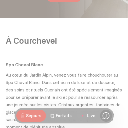
À Courchevel
Spa Cheval Blanc
Au cœur du Jardin Alpin, venez vous faire chouchouter au
Spa Cheval Blanc. Dans cet écrin de luxe et de douceur,
des soins et rituels Guerlain ont été spécialement imaginés
pour se préparer avant le ski et pour se ressourcer après
Webcams
Ouvertures
Météo
Routes
une journée sur les pistes. Cristaux argentés, fontaines de
glace, piscine, jacuzzi, bain à remous, banya extérieurs,
Séjours
Forfaits
Live
Chat
sauna et hammam à chromothérapie complètent votre
moment de plénitude absolue.