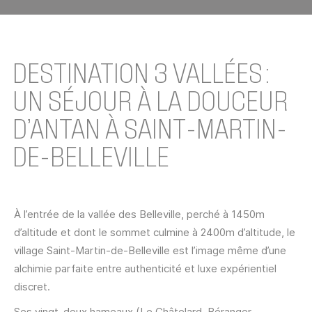
Les 3 Vallées
DESTINATION 3 VALLÉES :
UN SÉJOUR À LA DOUCEUR
D’ANTAN À SAINT-MARTIN-
DE-BELLEVILLE
À l’entrée de la vallée des Belleville, perché à 1450m
d’altitude et dont le sommet culmine à 2400m d’altitude, le
village Saint-Martin-de-Belleville est l’image même d’une
alchimie parfaite entre authenticité et luxe expérientiel
discret.
Ses vingt-deux hameaux (Le Châtelard, Béranger,