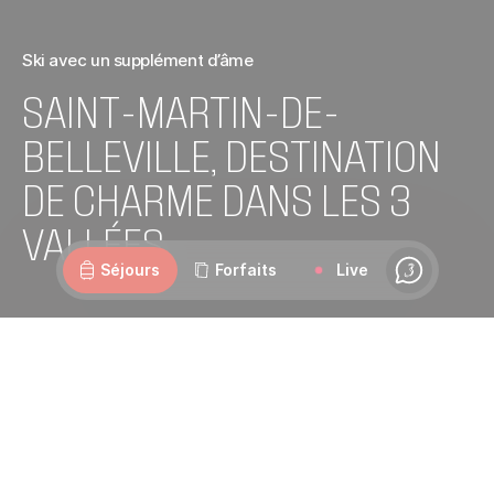
Ski avec un supplément d’âme
SAINT-MARTIN-DE-
BELLEVILLE, DESTINATION
DE CHARME DANS LES 3
Webcams
Ouvertures
Météo
Routes
VALLÉES
Séjours
Forfaits
Live
Chat
Saint-Martin-de-Belleville