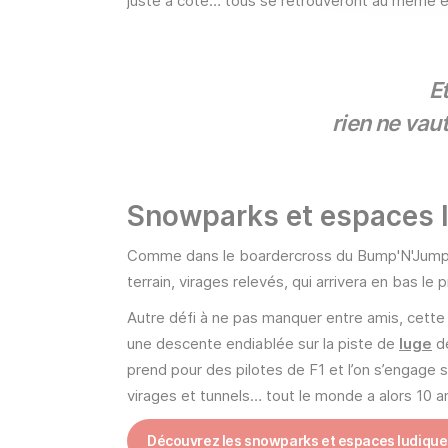
juste à côté… tous se retrouveront au même end
Et
rien ne vau
Snowparks et espaces 
Comme dans le boardercross du Bump'N'Jump
terrain, virages relevés, qui arrivera en bas le 
Autre défi à ne pas manquer entre amis, cette
une descente endiablée sur la piste de
luge
de
prend pour des pilotes de F1 et l’on s’engage s
virages et tunnels… tout le monde a alors 10 a
Découvrez les snowparks et espaces ludique