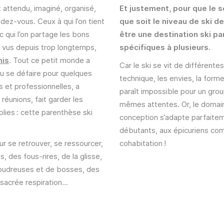
t attendu, imaginé, organisé,
Et justement, pour que le s
ndez-vous. Ceux à qui l’on tient
que soit le niveau de ski d
c qui l’on partage les bons
être une destination ski p
s vus depuis trop longtemps,
spécifiques à plusieurs.
mis
. Tout ce petit monde a
Car le ski se vit de différent
 pu se défaire pour quelques
technique, les envies, la forme
s et professionnelles, a
paraît impossible pour un gro
éunions, fait garder les
mêmes attentes. Or, le domaine
plies : cette parenthèse ski
conception s’adapte parfaite
débutants, aux épicuriens com
ur se retrouver, se ressourcer,
cohabitation !
 des fous-rires, de la glisse,
oudreuses et de bosses, des
 sacrée respiration…