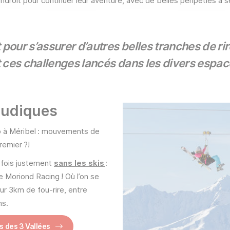
roit pour continuer leur aventure, avec de belles péripéties à s
 pour s’assurer d’autres belles tranches de rir
t ces challenges lancés dans les divers espac
ludiques
 à Méribel : mouvements de
premier ?!
 fois justement
sans les skis
:
 Moriond Racing ! Où l’on se
ur 3km de fou-rire, entre
ns.
s des 3 Vallées