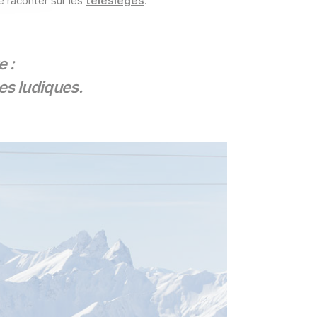
e raconter sur les
télésièges
.
e :
es ludiques.