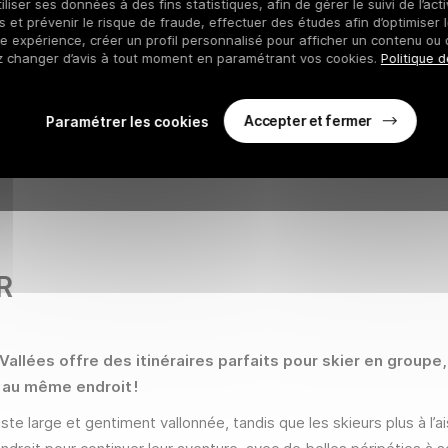
iliser ses données à des fins statistiques, afin de gérer le suivi de l’act
 et prévenir le risque de fraude, effectuer des études afin d’optimiser l
re expérience, créer un profil personnalisé pour afficher un contenu ou 
z changer d’avis à tout moment en paramétrant vos cookies.
Politique d
Accepter et fermer
Paramétrer les cookies
R
allées offre des itinéraires parfaits pour skier en group
 au même endroit !
 piste large et gentiment vallonnée, tandis que les skieurs plus à 