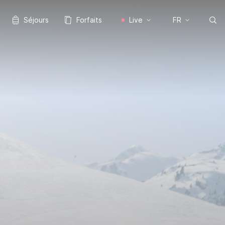
Séjours
Forfaits
Live
FR