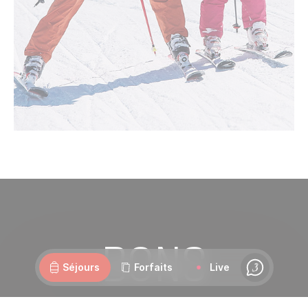
Webcams
Ouvertures
Météo
Routes
BONS
Séjours
Forfaits
Live
Chat