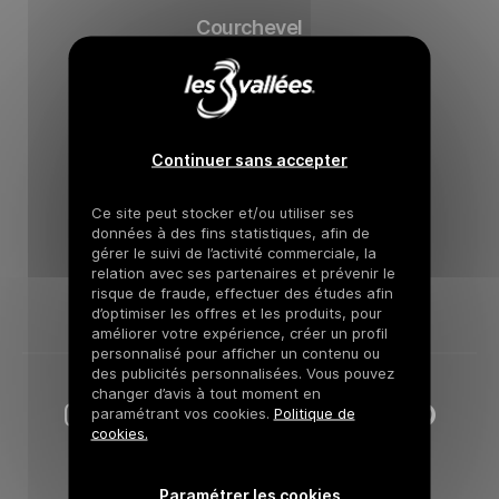
Courchevel
Méribel
Brides-les-Bains
Les Menuires
Continuer sans accepter
Saint-Martin-de-Belleville
Ce site peut stocker et/ou utiliser ses
données à des fins statistiques, afin de
Val Thorens
gérer le suivi de l’activité commerciale, la
relation avec ses partenaires et prévenir le
Orelle
risque de fraude, effectuer des études afin
d’optimiser les offres et les produits, pour
améliorer votre expérience, créer un profil
personnalisé pour afficher un contenu ou
des publicités personnalisées. Vous pouvez
changer d’avis à tout moment en
Instagram Les 3 Vallées
paramétrant vos cookies.
Tiktok Les 3 Vallées
Facebook Les 3 Vallées
Politique de
Youtube Les 3 Vall
Pinteres
cookies.
Paramétrer les cookies