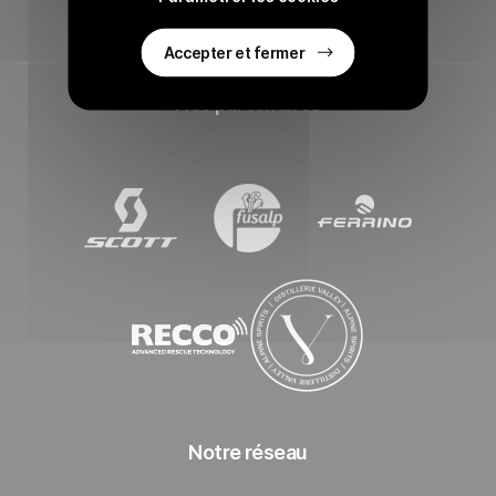
LinkedIn Les 3 Vallées
Accepter et fermer
Nos partenaires
SCOTT
Fusalp
Ferrino
Recco
Distillerie Valley
Notre réseau