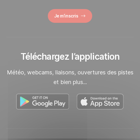
Je m’inscris
Téléchargez l’application
Météo, webcams, liaisons, ouvertures des pistes
et bien plus...
Découvrez notre application dan
Découvr