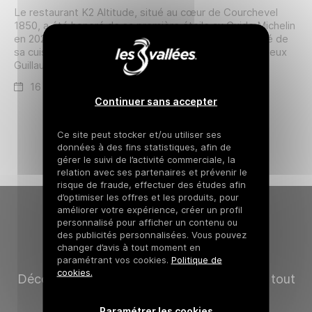
Le restaurant K2 Altitude, situé au cœur de Courchevel
1850, a été honoré de sa première étoile au Guide Michelin
en 2026, témoignant de l'excellence et de la créativité de
sa cuisine sous la direction de ses deux chefs talentueux
Guillaume Duchemin et Davide Sessa.
16 mars 2026
Continuer sans accepter
Ce site peut stocker et/ou utiliser ses
données à des fins statistiques, afin de
gérer le suivi de l’activité commerciale, la
relation avec ses partenaires et prévenir le
risque de fraude, effectuer des études afin
d’optimiser les offres et les produits, pour
améliorer votre expérience, créer un profil
personnalisé pour afficher un contenu ou
des publicités personnalisées. Vous pouvez
Newsletter
changer d’avis à tout moment en
paramétrant vos cookies.
Politique de
cookies.
Découvrez des expériences uniques à vivre tout
au long de l’année dans Les 3 Vallées
Paramétrer les cookies