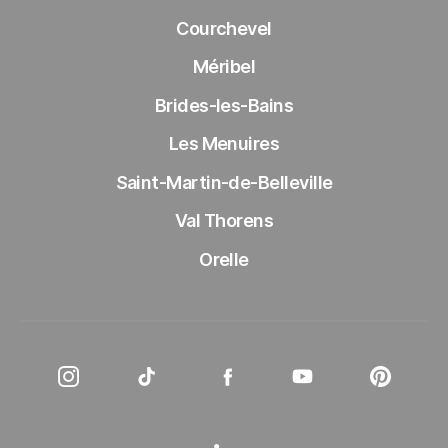
Courchevel
Méribel
Brides-les-Bains
Les Menuires
Saint-Martin-de-Belleville
Val Thorens
Orelle
Instagram Les 3 Vallées
Tiktok Les 3 Vallées
Facebook Les 3 Vallées
Youtube Les 3 Vall
Pinteres