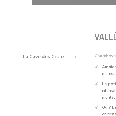
VALL
Courcheve
La Cave des Creux
Ambia
mémorab
Le peti
interna
montagn
Où ?
De
en rest