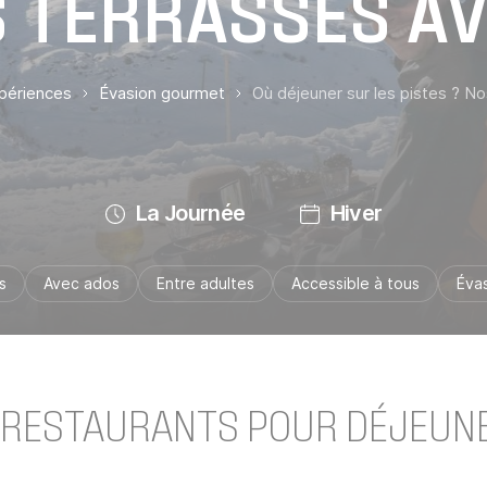
S TERRASSES AV
xpériences
Évasion gourmet
Où déjeuner sur les pistes ? No
La Journée
Hiver
s
Avec ados
Entre adultes
Accessible à tous
Éva
 RESTAURANTS POUR DÉJEUNE