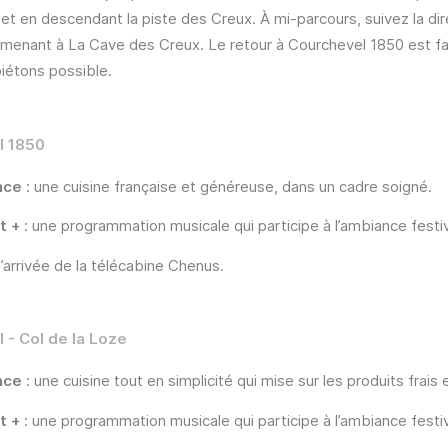
" et en descendant la piste des Creux. À mi-parcours, suivez la di
e menant à La Cave des Creux. Le retour à Courchevel 1850 est facil
iétons possible.
l 1850
nce
: une cuisine française et généreuse, dans un cadre soigné.
t +
: une programmation musicale qui participe à l’ambiance festi
l’arrivée de la télécabine Chenus.
 - Col de la Loze
nce
: une cuisine tout en simplicité qui mise sur les produits frais 
t +
: une programmation musicale qui participe à l’ambiance festi