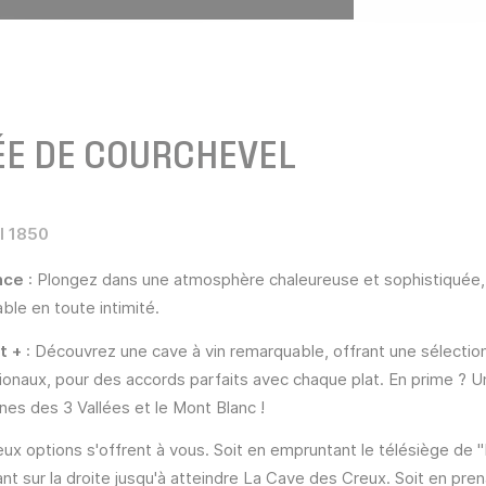
ÉE DE COURCHEVEL
l 1850
nce
: Plongez dans une atmosphère chaleureuse et sophistiquée, 
le en toute intimité.
t +
: Découvrez une cave à vin remarquable, offrant une sélecti
tionaux, pour des accords parfaits avec chaque plat. En prime ?
es des 3 Vallées et le Mont Blanc !
ux options s'offrent à vous. Soit en empruntant le télésiège de "L’Ai
ant sur la droite jusqu'à atteindre La Cave des Creux. Soit en pren