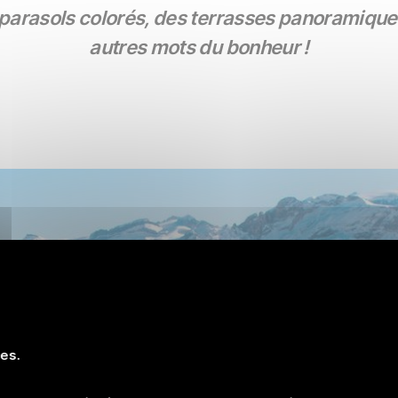
parasols colorés, des terrasses panoramiques, 
autres mots du bonheur !
ies.