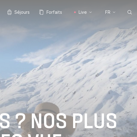
Séjours
Forfaits
Live
FR
S ? NOS PLUS