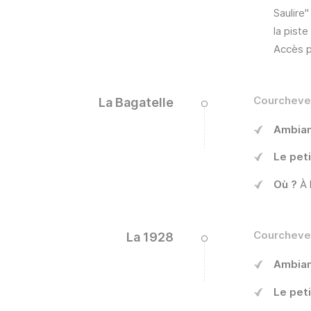
Saulire
la pist
Accès p
Courcheve
La Bagatelle
Ambia
Le peti
Où ?
À 
Courchevel
La 1928
Ambia
Le peti