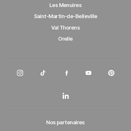
Les Menuires
Saint-Martin-de-Belleville
Val Thorens
Orelle
Instagram Les 3 Vallées
Tiktok Les 3 Vallées
Facebook Les 3 Vallées
Youtube Les 3 Vall
Pinteres
LinkedIn Les 3 Vallées
Nos partenaires