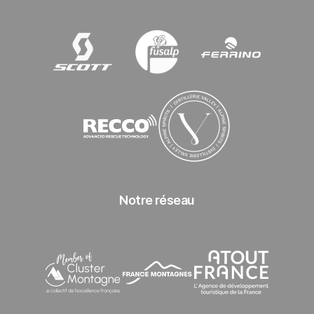
SCOTT
Fusalp
Ferrino
Recco
Distillerie Valley
Notre réseau
Cluster Montagne
France Montagnes
Atout France