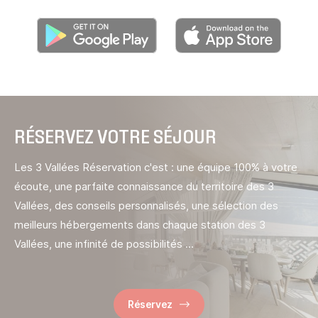
Découvrez notre application dans
Découvr
RÉSERVEZ VOTRE SÉJOUR
Les 3 Vallées Réservation c'est : une équipe 100% à votre
écoute, une parfaite connaissance du territoire des 3
Vallées, des conseils personnalisés, une sélection des
meilleurs hébergements dans chaque station des 3
Vallées, une infinité de possibilités ...
Réservez