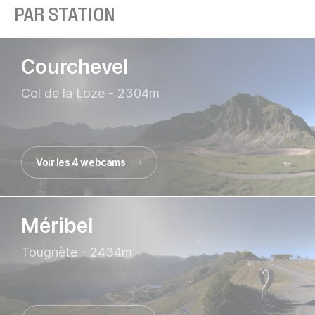
PAR STATION
Courchevel
Col de la Loze - 2304m
Voir les 4 webcams
Méribel
Tougnète - 2434m