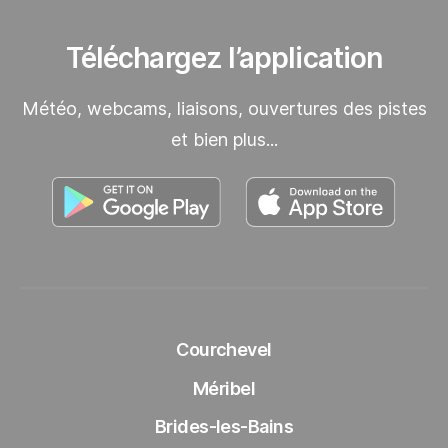
Téléchargez l’application
Météo, webcams, liaisons, ouvertures des pistes
et bien plus...
Découvrez notre application dan
Découvr
Courchevel
Méribel
Brides-les-Bains