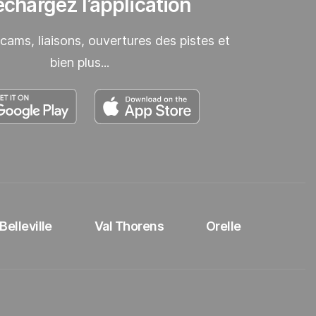
échargez l’application
ams, liaisons, ouvertures des pistes et
bien plus...
Découvrez notre application dans le Google Play
Découvrez notre applica
elleville
Val Thorens
Orelle
 3 Vallées
nkedIn Les 3 Vallées