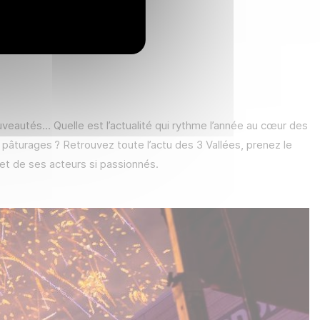
eautés… Quelle est l’actualité qui rythme l’année au cœur des
âturages ? Retrouvez toute l’actu des 3 Vallées, prenez le
t et de ses acteurs si passionnés.