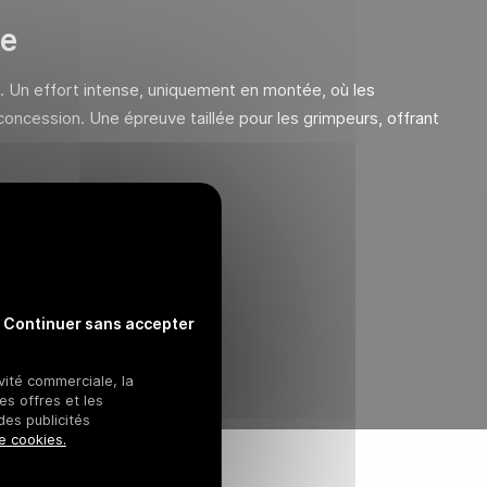
ce
. Un effort intense, uniquement en montée, où les
oncession. Une épreuve taillée pour les grimpeurs, offrant
Continuer sans accepter
ivité commerciale, la
es offres et les
des publicités
e cookies.