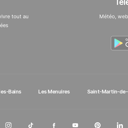
Tél
ivre tout au
Météo, webc
lées
les-Bains
Les Menuires
Saint-Martin-de-B
Instagram Les 3 Vallées
Tiktok Les 3 Vallées
Facebook Les 3 Vallées
Youtube Les 3 Vallées
Pinterest Les
Li