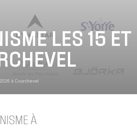
ISME LES 15 ET
URCHEVEL
 2026 à Courchevel
INISME À