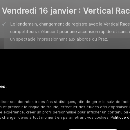
Vendredi 16 janvier : Vertical Ra
Le lendemain, changement de registre avec la Vertical Race
compétiteurs s’élancent pour une ascension rapide et sans c
un spectacle impressionnant aux abords du Praz.
Pour plus d'informations
ies.
iliser ses données à des fins statistiques, afin de gérer le suivi de l’act
 et prévenir le risque de fraude, effectuer des études afin d’optimiser l
re expérience, créer un profil personnalisé pour afficher un contenu ou 
z changer d’avis à tout moment en paramétrant vos cookies.
Politique d