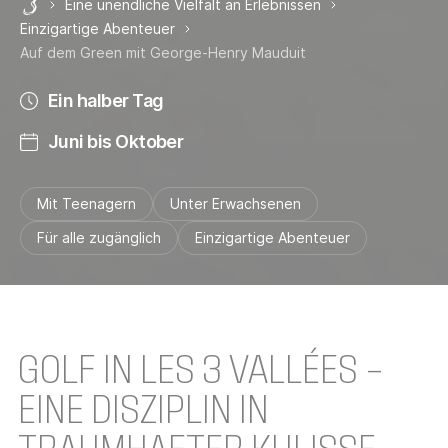
Eine unendliche Vielfalt an Erlebnissen
Les 3 Vallées
Einzigartige Abenteuer
Auf dem Green mit George-Henry Mauduit
Ein halber Tag
Juni bis Oktober
Mit Teenagern
Unter Erwachsenen
Für alle zugänglich
Einzigartige Abenteuer
GOLF IN LES 3 VALLÉES –
EINE DISZIPLIN IN
TRAUMHAFTER KULISSE