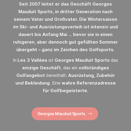
Seit
2007 leitet er das Geschäft Georges
Mauduit Sports
, in dritter Generation nach
seinem Vater und Großvater
. Die
Wintersaison
im Ski- und Ausrüstungsverleih ist
intensiv und
dauert bis Anfang Mai
… bevor sie in einen
ruhigeren, aber dennoch
gut gefüllten Sommer
übergeht – ganz im Zeichen des
Golfsports
.
In
Les 3 Vallées
ist
Georges Mauduit Sports
das
einzige Geschäft
, das ein
vollständiges
Golfangebot
bereithält:
Ausrüstung, Zubehör
und Bekleidung
. Eine
wahre Referenzadresse
für Golfbegeisterte
.
Georges Mauduit Sports