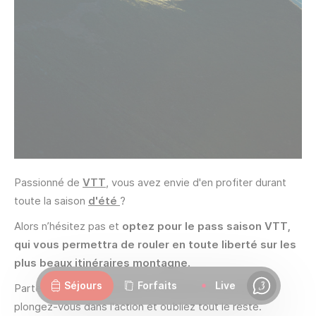
Passionné de
VTT
, vous avez envie d'en profiter durant
toute la saison
d'été
?
Alors n’hésitez pas et
optez pour le pass saison VTT,
qui vous permettra de rouler en toute liberté sur les
Webcams
Ouvertures
Météo
Routes
plus beaux itinéraires montagne.
Séjours
Forfaits
Live
Partez à la découverte de ce territoire extraordinaire,
Chat
plongez-vous dans l'action et oubliez tout le reste.