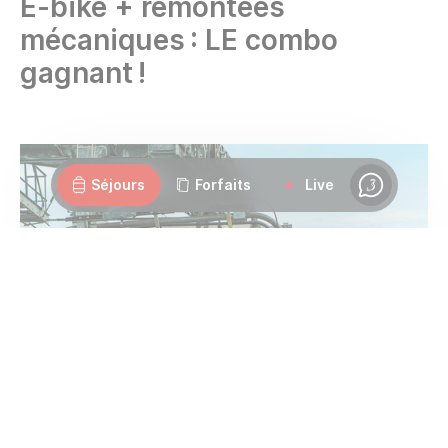
E-bike + remontées
mécaniques : LE combo
gagnant !
Webcams
Ouvertures
Météo
Routes
Séjours
Forfaits
Live
Chat
Il est loin le temps où la pratique du cyclisme était
réservée à une élite de sportifs ultra entrainés.