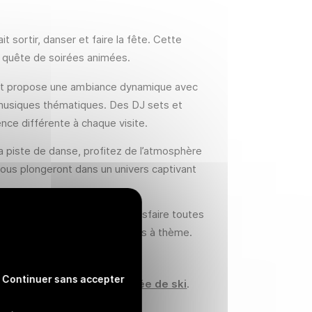
t sortir, danser et faire la fête. Cette
n quête de soirées animées.
ht propose une ambiance dynamique avec
ou musiques thématiques. Des DJ sets et
nce différente à chaque visite.
la piste de danse, profitez de l’atmosphère
ous plongeront dans un univers captivant
 de boissons variées pour satisfaire toutes
rformances live ou des soirées à thème.
Continuer sans accepter
 se détendre après
une journée de ski
.
s habitants que les touristes.