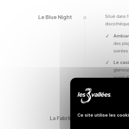
Situé dans l
Le Blue Night
discothèque
Ambian
des pla
soirées
Le cas
glamour
avant d
Cockta
les env
Ce site utilise les cook
La Fabrik e
La Fabrik
Avec son dé