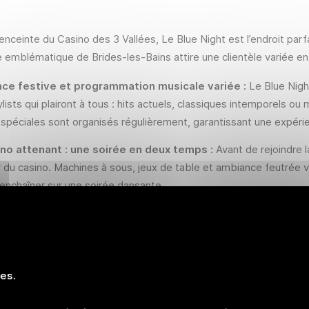
’enceinte du Casino des 3 Vallées, Le Blue Night est l’endroit parfai
 emblématique de Brides-les-Bains attire une clientèle variée e
ce festive et programmation musicale variée :
Le Blue Nig
ylists qui plairont à tous : hits actuels, classiques intemporels 
 spéciales sont organisés régulièrement, garantissant une expérie
ino attenant : une soirée en deux temps :
Avant de rejoindre 
 du casino. Machines à sous, jeux de table et ambiance feutrée v
’enchaîner sur une soirée dansante.
ils et animations :
Le bar de la boîte de nuit propose une carte
ies. Profitez également des animations spéciales, comme des pe
ies.
st un lieu incontournable pour partager un moment entre amis ou
cor moderne et son esprit chaleureux, ce bar séduit aussi bien le