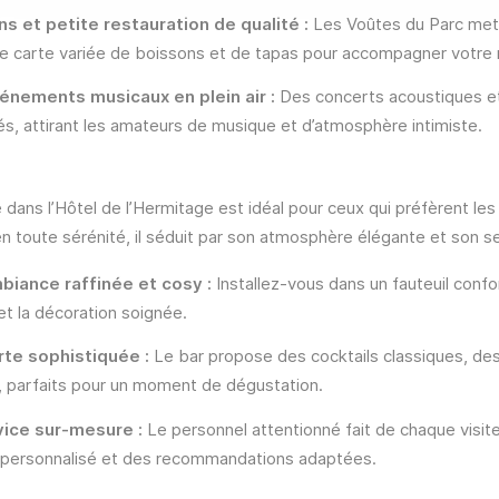
s et petite restauration de qualité :
Les Voûtes du Parc mett
e carte variée de boissons et de tapas pour accompagner votr
énements musicaux en plein air :
Des concerts acoustiques e
és, attirant les amateurs de musique et d’atmosphère intimiste.
é dans l’Hôtel de l’Hermitage est idéal pour ceux qui préfèrent le
n toute sérénité, il séduit par son atmosphère élégante et son se
biance raffinée et cosy :
Installez-vous dans un fauteuil confo
et la décoration soignée.
rte sophistiquée :
Le bar propose des cocktails classiques, des
parfaits pour un moment de dégustation.
vice sur-mesure :
Le personnel attentionné fait de chaque visit
 personnalisé et des recommandations adaptées.