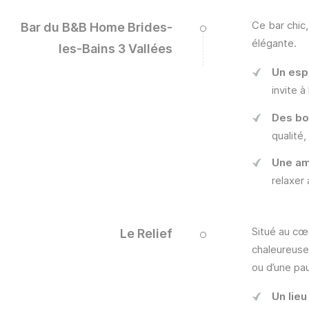
Ce bar chic
Bar du B&B Home Brides-
élégante.
les-Bains 3 Vallées
Un esp
invite à
Des bo
qualité
Une am
relaxer
Situé au cœ
Le Relief
chaleureuse 
ou d’une pa
Un lieu