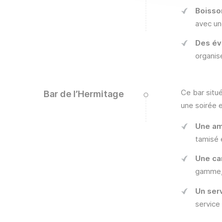
Boisson
avec un
Des év
organis
Ce bar situ
Bar de l’Hermitage
une soirée e
Une am
tamisé 
Une ca
gamme, 
Un ser
service