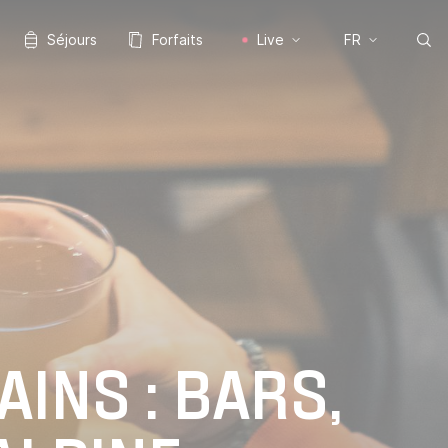
Séjours
Forfaits
Live
FR
INS : BARS,