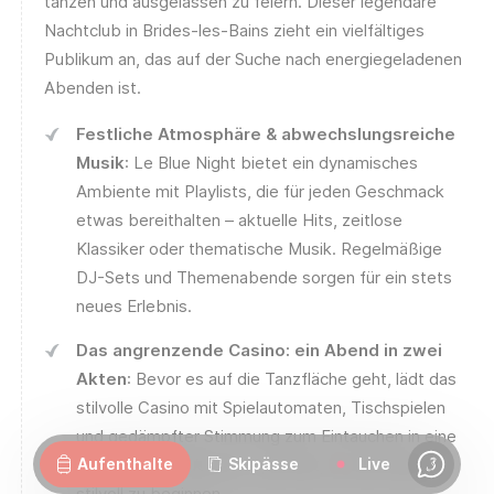
tanzen und ausgelassen zu feiern. Dieser legendäre
Nachtclub in Brides-les-Bains zieht ein vielfältiges
Publikum an, das auf der Suche nach energiegeladenen
Abenden ist.
Festliche Atmosphäre & abwechslungsreiche
Musik
: Le Blue Night bietet ein dynamisches
Ambiente mit Playlists, die für jeden Geschmack
etwas bereithalten – aktuelle Hits, zeitlose
Klassiker oder thematische Musik. Regelmäßige
DJ-Sets und Themenabende sorgen für ein stets
neues Erlebnis.
Das angrenzende Casino: ein Abend in zwei
Akten
: Bevor es auf die Tanzfläche geht, lädt das
stilvolle Casino mit Spielautomaten, Tischspielen
Webcams
Geöffnet
Wetter
Strassen
und gedämpfter Stimmung zum Eintauchen in eine
faszinierende Welt ein – perfekt, um die Nacht
Aufenthalte
Skipässe
Live
Chat
stilvoll zu beginnen.