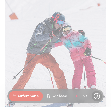
Webcams
Geöffnet
Wetter
Strassen
Aufenthalte
Skipässe
Live
Chat