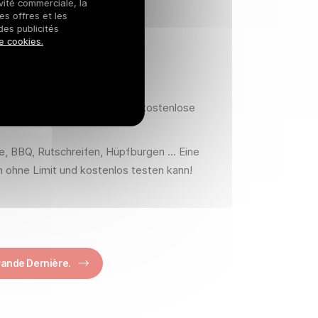
ivité commerciale, la
ENS
es offres et les
des publicités
e cookies.
imationen
des erwarten euch zahlreiche kostenlose
 BBQ, Rutschreifen, Hüpfburgen ... Eine
an ohne Limit und kostenlos testen kann!
rande Dernière.