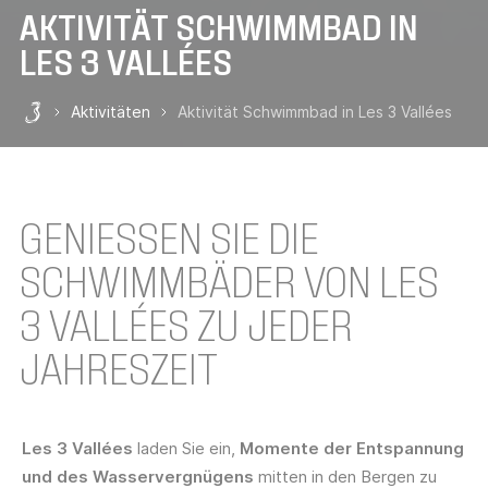
AKTIVITÄT SCHWIMMBAD IN
LES 3 VALLÉES
Aktivitäten
Aktivität Schwimmbad in Les 3 Vallées
Les 3 Vallées
GENIESSEN SIE DIE S
CHWIMMBÄDER VON LES 3
VALLÉES ZU JEDER J
AHRESZEIT
Les 3 Vallées
laden Sie ein,
Momente der Entspannung
und des Wasservergnügens
mitten in den Bergen zu