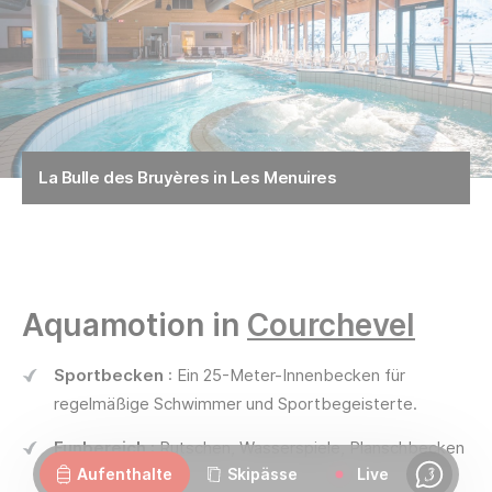
La Bulle des Bruyères in Les Menuires
Aquamotion in
Courchevel
Sportbecken
: Ein 25-Meter-Innenbecken für
regelmäßige Schwimmer und Sportbegeisterte.
Webcams
Geöffnet
Wetter
Strassen
Funbereich
: Rutschen, Wasserspiele, Planschbecken
Aufenthalte
Skipässe
Live
für Kinder.
Chat