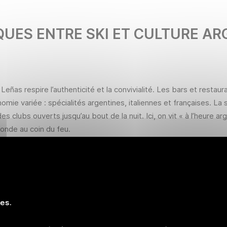
QUES ENTRE SKI ET CULTURE AR
Leñas respire l’authenticité et la convivialité. Les bars et resta
ie variée : spécialités argentines, italiennes et françaises
. La 
des clubs ouverts jusqu’au bout de la nuit
. Ici, on vit « à l’heure
monde au coin du feu.
ion sauvage :
a Cordillère des Andes, où les sommets vierges culminent à plus
culaire, offrant des
tableaux naturels saisissants
tels que le
ies.
totale : vous skiez au cœur d'une nature brute, où chaque courbe