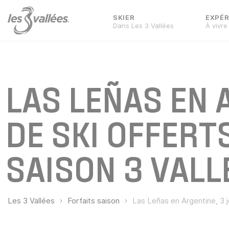
SKIER
EXPÉR
Dans Les 3 Vallées
À vivre
LAS LEÑAS EN 
DE SKI OFFERT
SAISON 3 VALLÉ
Les 3 Vallées
Forfaits saison
Las Leñas en Argentine, 3 j