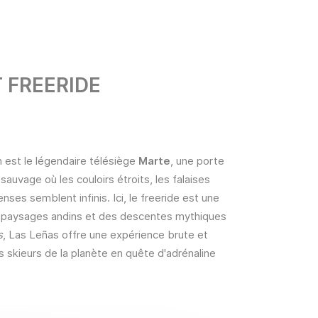
 FREERIDE
n est le légendaire télésiège
Marte
, une porte
 sauvage où les couloirs étroits, les falaises
ses semblent infinis. Ici, le freeride est une
es paysages andins et des descentes mythiques
s
, Las Leñas offre une expérience brute et
rs skieurs de la planète en quête d'adrénaline