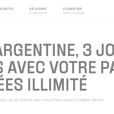
IENCES
SÉJOURS
PLANIFIER
À découvrir
Votre voyage
ARGENTINE, 3 J
S AVEC VOTRE P
ES ILLIMITÉ
ours de ski offerts avec votre Pass Saison 3 Vallées Illimité