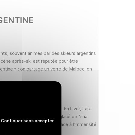
GENTINE
urants, souvent animés par des skieurs argentins
scène après‑ski est réputée pour être
 argentine » : on partage un verre de Malbec, on
 de
4 000 mètres d'altitude
.
En hiver, Las
 Pozo de las Ánimas ou le lac glacé de Niña
Continuer sans accepter
 dessine un moment suspendu face à l'immensité