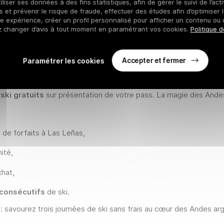
iliser ses données à des fins statistiques, afin de gérer le suivi de l’act
 et prévenir le risque de fraude, effectuer des études afin d’optimiser l
re expérience, créer un profil personnalisé pour afficher un contenu ou 
z changer d’avis à tout moment en paramétrant vos cookies.
Politique d
S RÉCIPROCITÉS AVEC LAS LEÑ
Accepter et fermer
Paramétrer les cookies
es Illimité
, vous bénéficiez d’un privilège exclusif à Las Leñas 
ski gratuits
sur présentation de votre pass. La magie des Andes 
 de forfaits à Las Leñas,
ité,
chat,
 consécutifs
de ski.
e : savourez trois journées de ski sans frais au cœur des Andes 