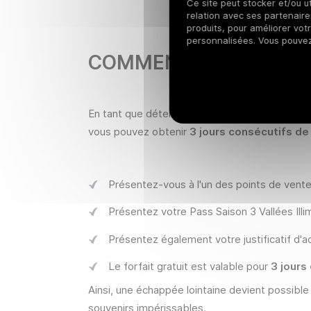
Ce site peut stocker et/ou ut
relation avec ses partenaires
produits, pour améliorer vot
personnalisées. Vous pouve
COMMENT PROFITER DE
En tant que détenteur du
Pass Saison 3 Vallé
vous pouvez obtenir
3 jours consécutifs de 
Présentez-vous à l'un des points de vente
Présentez votre Pass Saison 3 Vallées Illim
Présentez également votre justificatif d'a
Le forfait gratuit est valable pour
3 jours
Ainsi, une échappée lointaine devient possibl
souvenirs impérissables.