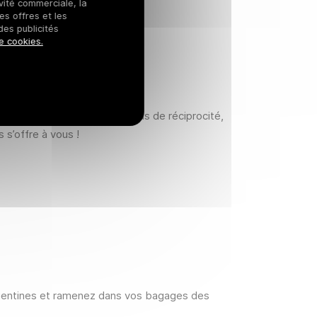
ivité commerciale, la
es offres et les
des publicités
e cookies.
AS ?
en Argentine. Grâce aux accords de réciprocité,
s’offre à vous !
argentines et ramenez dans vos bagages des