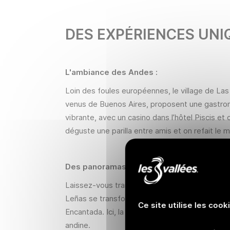
DES EXPÉRIENCES UNI
L'ambiance des Andes :
Loin des foules européennes, le village de Las 
venus de Buenos Aires, proposent une gastronom
vibrante, avec un casino dans l’hôtel Piscis et 
déguste une parilla entre amis et on refait le 
Des panoramas grandioses et une immers
Laissez-vous transporter par la démesure de l
Leñas se transforme en un désert blanc specta
Ce site utilise les cook
Encantada.
Ici, la sensation d'isolement est 
andine
.