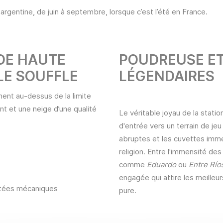
 argentine, de juin à septembre, lorsque c’est l’été en France.
DE HAUTE
POUDREUSE ET
LE SOUFFLE
LÉGENDAIRES
ment au-dessus de la limite
nt et une neige d’une qualité
Le véritable joyau de la statio
d'entrée vers un terrain de jeu
abruptes et les cuvettes immen
religion. Entre l'immensité d
comme
Eduardo
ou
Entre Río
engagée qui attire les meilleu
ntées mécaniques
pure.