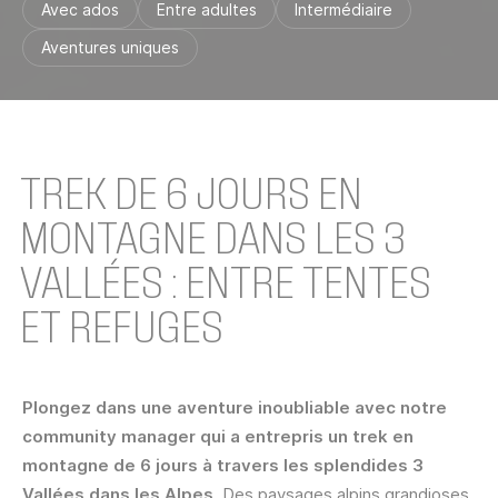
Avec ados
Entre adultes
Intermédiaire
Aventures uniques
TREK DE 6 JOURS EN
MONTAGNE DANS LES 3
VALLÉES : ENTRE TENTES
ET REFUGES
Plongez dans une aventure inoubliable avec notre
community manager qui a entrepris un trek en
montagne de 6 jours à travers les splendides 3
Vallées dans les Alpes
. Des paysages alpins grandioses