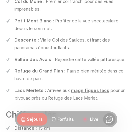
Col du Mône :
Premier col franchi pour des vues
imprenables.
Petit Mont Blanc :
Profiter de la vue spectaculaire
depuis le sommet.
Descente :
Via le Col des Saulces, offrant des
panoramas époustouflants.
Vallée des Avals :
Rejoindre cette vallée pittoresque.
Refuge du Grand Plan :
Pause bien méritée dans ce
havre de paix.
Lacs Merlets :
Arrivée aux
magnifiques lacs
pour un
bivouac près du Refuge des Lacs Merlet.
Webcams
Ouvertures
Météo
Routes
Chiffres clés
Séjours
Forfaits
Live
Chat
Distance :
15 km