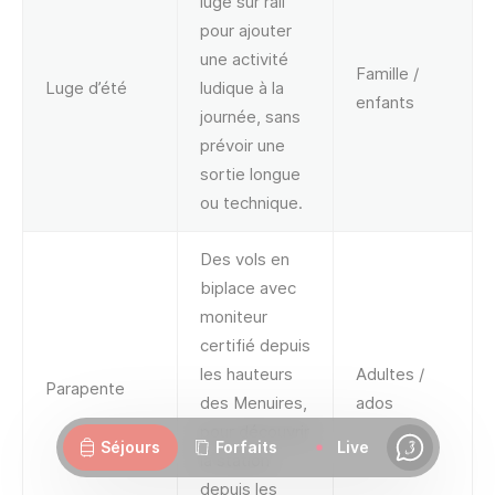
luge sur rail
pour ajouter
une activité
Famille /
Luge d’été
ludique à la
enfants
journée, sans
prévoir une
sortie longue
ou technique.
Des vols en
biplace avec
moniteur
certifié depuis
les hauteurs
Adultes /
Parapente
Webcams
Ouvertures
Météo
Routes
des Menuires,
ados
pour découvrir
Séjours
Forfaits
Live
la station
Chat
depuis les