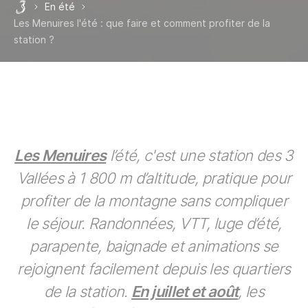
En été
Les 3 Vallées
Les Menuires l'été : que faire et comment profiter de la
station ?
Les Menuires
l’été, c'est une station des 3
Vallées à 1 800 m d’altitude, pratique pour
profiter de la montagne sans compliquer
le séjour. Randonnées, VTT, luge d’été,
parapente, baignade et animations se
rejoignent facilement depuis les quartiers
de la station.
En juillet et août
, les